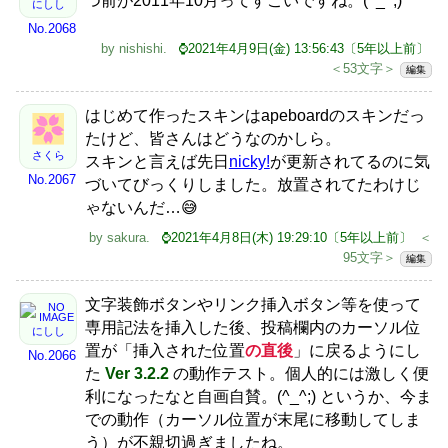
つ前が2011年10月ってすごいですね。(^_^;)
にしし
No.2068
by
nishishi
.
⌚2021年4月9日(金) 13:56:43〔5年以上前〕
＜53文字＞
編集
はじめて作ったスキンはapeboardのスキンだっ
たけど、皆さんはどうなのかしら。
さくら
スキンと言えば先日
nicky!
が更新されてるのに気
No.2067
づいてびっくりしました。放置されてたわけじ
ゃないんだ…😅
by
sakura
.
⌚2021年4月8日(木) 19:29:10〔5年以上前〕
＜
95文字＞
編集
文字装飾ボタンやリンク挿入ボタン等を使って
専用記法を挿入した後、投稿欄内のカーソル位
にしし
置が「挿入された位置
の直後
」に戻るようにし
No.2066
た
Ver 3.2.2
の動作テスト。個人的には激しく便
利になったなと自画自賛。(^_^;) というか、今ま
での動作（カーソル位置が末尾に移動してしま
う）が不親切過ぎましたね。