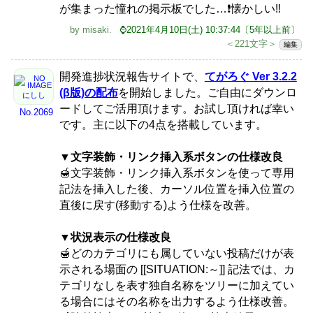
が集まった憧れの掲示板でした…❗️懐かしい‼️
by
misaki
.
⌚2021年4月10日(土) 10:37:44〔5年以上前〕
＜221文字＞
編集
開発進捗状況報告サイトで、
てがろぐ Ver 3.2.2
(β版)の配布
を開始しました。ご自由にダウンロ
にしし
ードしてご活用頂けます。お試し頂ければ幸い
No.2069
です。主に以下の4点を搭載しています。
▼文字装飾・リンク挿入系ボタンの仕様改良
🍯文字装飾・リンク挿入系ボタンを使って専用
記法を挿入した後、カーソル位置を挿入位置の
直後に戻す(移動する)よう仕様を改善。
▼状況表示の仕様改良
🍯どのカテゴリにも属していない投稿だけが表
示される場面の [[SITUATION:～]] 記法では、カ
テゴリなしを表す独自名称をツリーに加えてい
る場合にはその名称を出力するよう仕様改善。