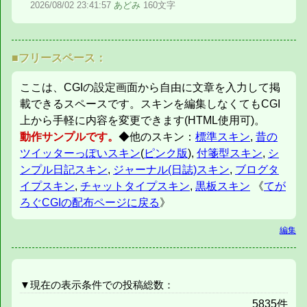
2026/08/02
23:41:57
あどみ
160文字
■フリースペース：
ここは、CGIの設定画面から自由に文章を入力して掲
載できるスペースです。スキンを編集しなくてもCGI
上から手軽に内容を変更できます(HTML使用可)。
動作サンプルです。
◆他のスキン：
標準スキン
,
昔の
ツイッターっぽいスキン
(
ピンク版
),
付箋型スキン
,
シ
ンプル日記スキン
,
ジャーナル(日誌)スキン
,
ブログタ
イプスキン
,
チャットタイプスキン
,
黒板スキン
《
てが
ろぐCGIの配布ページに戻る
》
編集
▼現在の表示条件での投稿総数：
5835件