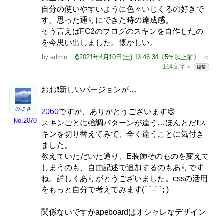
自分の使いやすいように色々いじくるの好きで
す。思った通りにできた時の達成感。
そう言えばFC2のブログのスキンを自作したの
を今思い出しました。懐かしい。
by
admin
.
⌚2021年4月10日(土) 13:46:34〔5年以上前〕
＜
164文字＞
編集
おお❗️新しいバージョンが…
みさき
2060
ですが、ありがとうございます😊
No.2070
スキンごとに強調パターンが違う…ほんとだ❗️ス
キンを切り替えてみて、全く違うことに気付き
ました。
教えていただいた通り、E装飾そのものを変えて
しまうのも、自由記述で追加するのもありです
ね。詳しくありがとうございました。cssの活用
をもっと自分で考えてみます(⌒-⌒; )
関係ないですがapeboardはオシャレなデザイン