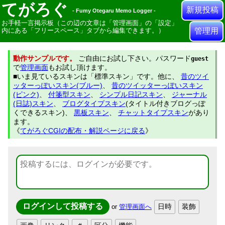
てがろぐ
新規投稿
- Fumy Otegaru Memo Logger -
お手軽一言掲示板（この辺の文章は「管理画面」の「設定」
内にある「フリースペース」タブから編集できます。）
管理用
動作サンプルです。
ご自由にお試し下さい。パスワード
guest
で
管理画面
もお試し頂けます。
■いま見ているスキンは「標準スキン」です。他に、
昔のツイ
ッターっぽいスキン(ブルー)
、
昔のツイッターっぽいスキン
(ピンク)
、
付箋型スキン
、
シンプル日記スキン
、
ジャーナル
(日誌)スキン
、
ブログタイプスキン
(タイトル付きブログっぽ
くできるスキン)、
黒板スキン
、
チャットタイプスキン
があり
ます。
《
てがろぐCGIの配布・解説ページに戻る
》
or
管理画面へ