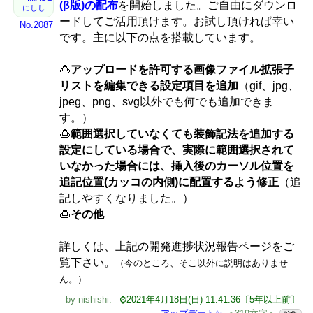
(β版)の配布
を開始しました。ご自由にダウンロ
にしし
ードしてご活用頂けます。お試し頂ければ幸い
No.2087
です。主に以下の点を搭載しています。
🍮
アップロードを許可する画像ファイル拡張子
リストを編集できる設定項目を追加
（gif、jpg、
jpeg、png、svg以外でも何でも追加できま
す。）
🍮
範囲選択していなくても装飾記法を追加する
設定にしている場合で、実際に範囲選択されて
いなかった場合には、挿入後のカーソル位置を
追記位置(カッコの内側)に配置するよう修正
（追
記しやすくなりました。）
🍮
その他
詳しくは、上記の開発進捗状況報告ページをご
覧下さい。
（今のところ、そこ以外に説明はありませ
ん。）
by
nishishi
.
⌚2021年4月18日(日) 11:41:36〔5年以上前〕