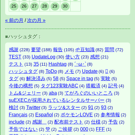
25
26
27
28
29
30
« 前の月
/
次の月 »
■ハッシュタグ：
感謝
要望
報告
🌱豆知識
質問
(228)
(188)
(105)
(82)
(72)
TEST
UpdateLog
使い方
感想
(33)
(30)
(23)
(21)
テスト
35
Hashtag
´･ω･`
(13)
(11)
(8)
(8)
ハッシュタグ
ToDo
メモ
Update
️⃣
(8)
(8)
(7)
(6)
(6)
タグ
解決済み
58
Space in tag
実験
(6)
(5)
(5)
(5)
(5)
今後の構想
タグ123実験ABC
搭載済
記号
(5)
(4)
(4)
(4)
トム&ジェリー
aba
てがろぐのいいところ
(3)
(3)
(3)
suEXECが採用されているレンタルサーバー
(3)
検討
Twitter
ラッツ&スター
91
93
(3)
(3)
(2)
(2)
(2)
Français
Español
ポケモンLOVE
参考情報
(2)
(2)
(2)
(2)
include
感謝
配布前テスト
仕様
予告
(2)
(2)
(2)
(2)
(2)
予告ではない
💚
ご挨拶
000
FFF
(2)
(2)
(2)
(1)
(1)