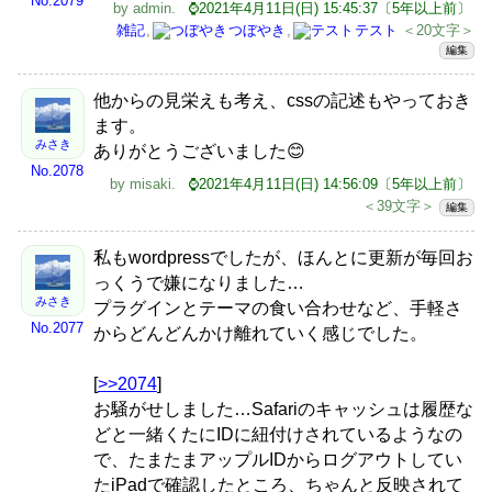
No.2079
by
admin
.
⌚2021年4月11日(日) 15:45:37〔5年以上前〕
雑記
,
つぼやき
,
テスト
＜20文字＞
編集
他からの見栄えも考え、cssの記述もやっておき
ます。
みさき
ありがとうございました😊
No.2078
by
misaki
.
⌚2021年4月11日(日) 14:56:09〔5年以上前〕
＜39文字＞
編集
私もwordpressでしたが、ほんとに更新が毎回お
っくうで嫌になりました…
みさき
プラグインとテーマの食い合わせなど、手軽さ
No.2077
からどんどんかけ離れていく感じでした。
[
>>2074
]
お騒がせしました…Safariのキャッシュは履歴な
どと一緒くたにIDに紐付けされているようなの
で、たまたまアップルIDからログアウトしてい
たiPadで確認したところ、ちゃんと反映されて