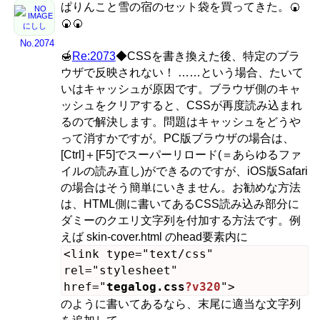
ぱりんこと雪の宿のセット袋を買ってきた。🍘
🍘🍘
にしし
No.2074
🍯
Re:2073
◆CSSを書き換えた後、特定のブラ
ウザで反映されない！ ……という場合、たいて
いはキャッシュが原因です。ブラウザ側のキャ
ッシュをクリアすると、CSSが再度読み込まれ
るので解決します。問題はキャッシュをどうや
って消すかですが。PC版ブラウザの場合は、
[Ctrl]＋[F5]でスーパーリロード(＝あらゆるファ
イルの読み直し)ができるのですが、iOS版Safari
の場合はそう簡単にいきません。お勧めな方法
は、HTML側に書いてあるCSS読み込み部分に
ダミーのクエリ文字列を付加する方法です。例
えば skin-cover.html のhead要素内に
<link type="text/css"
rel="stylesheet"
href="
tegalog.css
?v320
">
のように書いてあるなら、末尾に適当な文字列