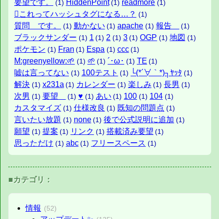
要望です。
HiddenPoint
readmore
(1)
(1)
(1)
️⃣これってハッシュタグになる…？
(1)
質問 です。
動かない
apache
報告
(1)
(1)
(1)
(1)
ブラックサンダー
1
2
3
OGP
地図
(1)
(1)
(1)
(1)
(1)
(1)
ポケモン
Fran
Espa
ccc
(1)
(1)
(1)
(1)
M:greenyellow:🌱
🌱
´･ω･
TE
(1)
(1)
(1)
(1)
嘘は言ってない
100テスト
└(*´∀｀*)┐ﾔｯﾀ
(1)
(1)
(1)
解決
x231a
カレンダー
楽しみ
長男
(1)
(1)
(1)
(1)
(1)
次男
要望
♥
あい
100
104
(1)
(1)
(1)
(1)
(1)
(1)
カスタマイズ
仕様改良
既知の問題点
(1)
(1)
(1)
言いたい放題
none
後で公式説明に追加
(1)
(1)
(1)
願望
提案
リンク
搭載済み要望
(1)
(1)
(1)
(1)
思っただけ
abc
フリースペース
(1)
(1)
(1)
■カテゴリ：
情報
(52)