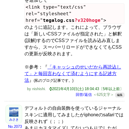
を追加して
<link type="text/css"
rel="stylesheet"
href="
tegalog.css
?v320hoge
">
のように追記します。これによって、ブラウザ
は「新しいCSSファイルが指定された」と解釈
(誤解)するのでCSSファイルを読み込み直しま
すから、スーパーリロードができなくてもCSS
の更新が反映されます。
※参考：『
「キャッシュのせいだから再読込し
て」と毎回言わなくて済むようにする記述方
法
』
(私のブログ記事です。)
by
nishishi
.
⌚2021年4月10日(土) 18:04:43〔5年以上前〕
回答/返信
＜625文字＞
編集
デフォルトの自由装飾を使っているジャーナル
スキンに適用してみましたがiphoneのsafariでは
みさき
反映されず（；；）
No.2073
あまりカスタマイズしてないつもりでしたが、