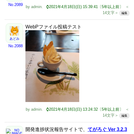
No.2089
by
admin
.
⌚2021年4月18日(日) 15:39:41〔5年以上前〕
＜
14文字＞
編集
WebPファイル投稿テスト
あどみ
No.2088
by
admin
.
⌚2021年4月18日(日) 13:24:32〔5年以上前〕
＜
14文字＞
編集
開発進捗状況報告サイトで、
てがろぐ Ver 3.2.3