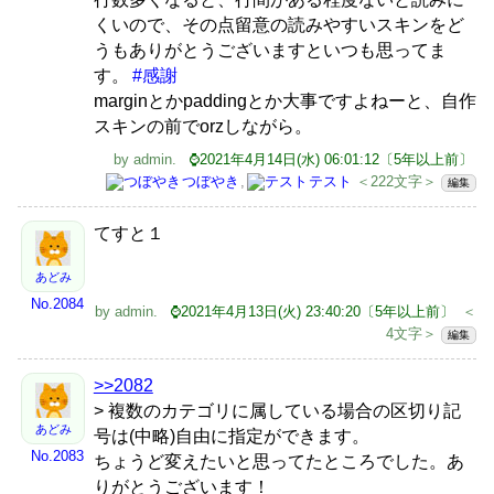
くいので、その点留意の読みやすいスキンをど
うもありがとうございますといつも思ってま
す。
#感謝
marginとかpaddingとか大事ですよねーと、自作
スキンの前でorzしながら。
by
admin
.
⌚2021年4月14日(水) 06:01:12〔5年以上前〕
つぼやき
,
テスト
＜222文字＞
編集
てすと１
あどみ
No.2084
by
admin
.
⌚2021年4月13日(火) 23:40:20〔5年以上前〕
＜
4文字＞
編集
>>2082
> 複数のカテゴリに属している場合の区切り記
あどみ
号は(中略)自由に指定ができます。
No.2083
ちょうど変えたいと思ってたところでした。あ
りがとうございます！