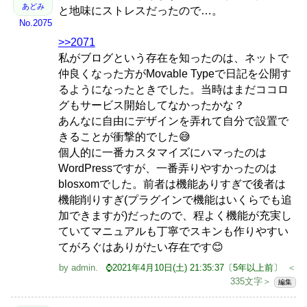
あどみ
と地味にストレスだったので…。
No.2075
>>2071
私がブログという存在を知ったのは、ネットで
仲良くなった方がMovable Typeで日記を公開す
るようになったときでした。当時はまだココロ
グもサービス開始してなかったかな？
あんなに自由にデザインを弄れて自分で設置で
きることが衝撃的でした😅
個人的に一番カスタマイズにハマったのは
WordPressですが、一番弄りやすかったのは
blosxomでした。前者は機能ありすぎで後者は
機能削りすぎ(プラグインで機能はいくらでも追
加できますが)だったので、程よく機能が充実し
ていてマニュアルも丁寧でスキンも作りやすい
てがろぐはありがたい存在です😊
by
admin
.
⌚2021年4月10日(土) 21:35:37〔5年以上前〕
＜
335文字＞
編集