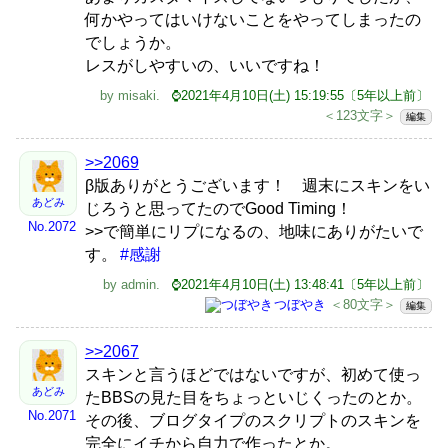
何かやってはいけないことをやってしまったの
でしょうか。
レスがしやすいの、いいですね！
by
misaki
.
⌚2021年4月10日(土) 15:19:55〔5年以上前〕
＜123文字＞
編集
>>2069
β版ありがとうございます！ 週末にスキンをい
あどみ
じろうと思ってたのでGood Timing！
No.2072
>>で簡単にリプになるの、地味にありがたいで
す。
#感謝
by
admin
.
⌚2021年4月10日(土) 13:48:41〔5年以上前〕
つぼやき
＜80文字＞
編集
>>2067
スキンと言うほどではないですが、初めて使っ
あどみ
たBBSの見た目をちょっといじくったのとか。
No.2071
その後、ブログタイプのスクリプトのスキンを
完全にイチから自力で作ったとか。