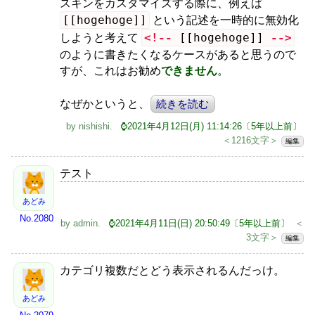
スキンをカスタマイズする際に、例えば
[[hogehoge]]
という記述を一時的に無効化
<!--
[[hogehoge]]
-->
しようと考えて
のように書きたくなるケースがあると思うので
すが、これはお勧め
できません
。
なぜかというと、
続きを読む
by
nishishi
.
⌚2021年4月12日(月) 11:14:26〔5年以上前〕
＜1216文字＞
編集
テスト
あどみ
No.2080
by
admin
.
⌚2021年4月11日(日) 20:50:49〔5年以上前〕
＜
3文字＞
編集
カテゴリ複数だとどう表示されるんだっけ。
あどみ