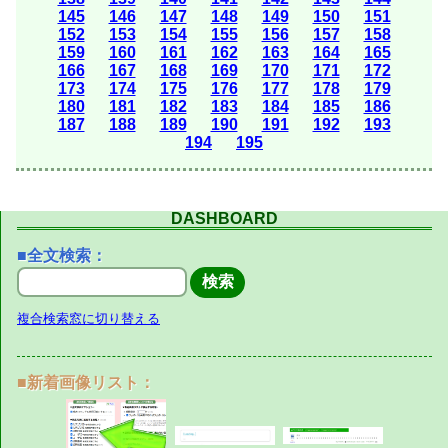
145
146
147
148
149
150
151
152
153
154
155
156
157
158
159
160
161
162
163
164
165
166
167
168
169
170
171
172
173
174
175
176
177
178
179
180
181
182
183
184
185
186
187
188
189
190
191
192
193
194
195
DASHBOARD
■全文検索：
複合検索窓に切り替える
■新着画像リスト：