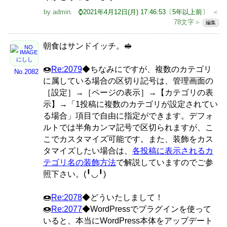
by
admin
.
⌚2021年4月12日(月) 17:46:53〔5年以上前〕
＜
78文字＞
編集
朝食はサンドイッチ。🥪
にしし
🍩
Re:2079
◆ちなみにですが、複数のカテゴリ
No.2082
に属している場合の区切り記号は、管理画面の
［設定］→［ページの表示］→【カテゴリの表
示】→「1投稿に複数のカテゴリが設定されてい
る場合」項目で自由に指定ができます。デフォ
ルトでは半角カンマ記号で区切られますが、こ
こでカスタマイズ可能です。また、装飾をカス
タマイズしたい場合は、
各投稿に表示されるカ
テゴリ名の装飾方法
で解説していますのでご参
照下さい。(╹◡╹)
🍩
Re:2078
◆どういたしまして！
🍩
Re:2077
◆WordPressでプラグインを使って
いると、本当にWordPress本体をアップデート