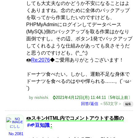
しても大丈夫なのかどうか不安になることはよ
くありますね。念のために全体のバックアップ
を取ってから作業したいのですけども、
PHPMyAdminにログインしてデータベース
(MySQL)側のバックアップを取る作業はかなり
面倒ですし。その辺、ボタン1発でバックアップ
してくれるような仕組みがあっても良さそうだ
と思うのですけども。(^_^;)
🍩
Re:2076
◆ご愛用ありがとうございます！
ドーナツ食べたい。しかし、運動不足な身体で
ドーナツを食べるのはやや憚られる……。(´･ω･
`)
by
nishishi
.
⌚2021年4月12日(月) 11:44:11〔5年以上前〕
回答/返信
＜553文字＞
編集
🍩
スキンHTML内でコメントアウトする際の
#🌱豆知識
:
にしし
No.2081