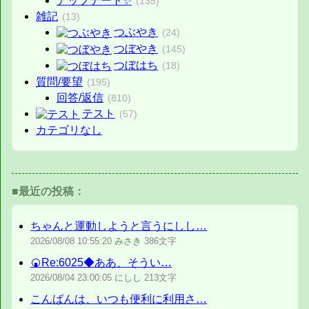
アップデート✨
(135)
雑記
(13)
つぶやき
(24)
つぼやき
(145)
つぼはち
(18)
質問/要望
(195)
回答/返信
(810)
テスト
(57)
カテゴリなし
■最近の投稿：
ちゃんと運動しようと言うにしし…
2026/08/08
10:55:20
みさき
386文字
🍘Re:6025◆ああ、そうい…
2026/08/04
23:00:05
にしし
213文字
こんばんは、いつも便利に利用さ…