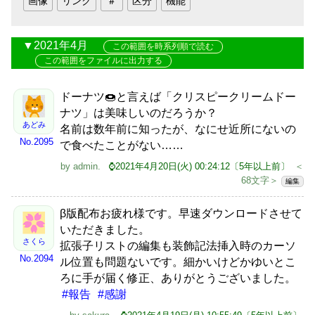
2021年4月
この範囲を時系列順で読む
この範囲をファイルに出力する
ドーナツ🍩と言えば「クリスピークリームドー
ナツ」は美味しいのだろうか？
あどみ
名前は数年前に知ったが、なにせ近所にないの
No.2095
で食べたことがない……
by
admin
.
⌚2021年4月20日(火) 00:24:12〔5年以上前〕
＜
68文字＞
編集
β版配布お疲れ様です。早速ダウンロードさせて
いただきました。
さくら
拡張子リストの編集も装飾記法挿入時のカーソ
No.2094
ル位置も問題ないです。細かいけどかゆいとこ
ろに手が届く修正、ありがとうございました。
#報告
#感謝