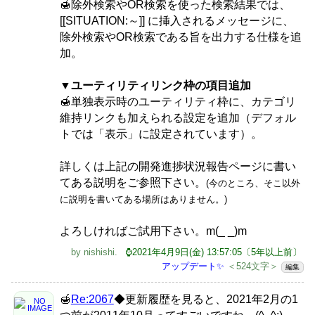
🍯除外検索やOR検索を使った検索結果では、
[[SITUATION:～]] に挿入されるメッセージに、
除外検索やOR検索である旨を出力する仕様を追
加。
▼ユーティリティリンク枠の項目追加
🍯単独表示時のユーティリティ枠に、カテゴリ
維持リンクも加えられる設定を追加（デフォル
トでは「表示」に設定されています）。
詳しくは上記の開発進捗状況報告ページに書い
てある説明をご参照下さい。
(今のところ、そこ以外
に説明を書いてある場所はありません。)
よろしければご試用下さい。m(_ _)m
by
nishishi
.
⌚2021年4月9日(金) 13:57:05〔5年以上前〕
アップデート✨
＜524文字＞
編集
🍯
Re:2067
◆更新履歴を見ると、2021年2月の1