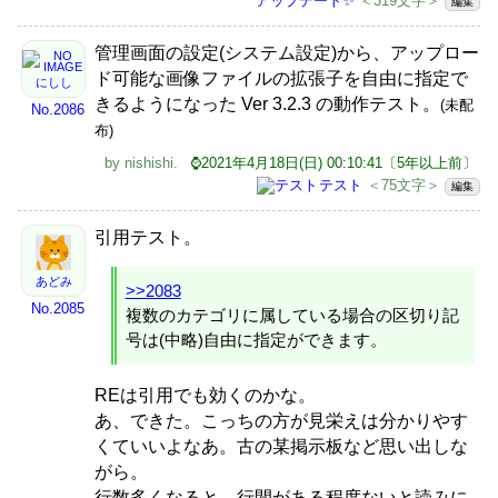
アップデート✨
＜319文字＞
編集
管理画面の設定(システム設定)から、アップロー
ド可能な画像ファイルの拡張子を自由に指定で
にしし
きるようになった Ver 3.2.3 の動作テスト。
(未配
No.2086
布)
by
nishishi
.
⌚2021年4月18日(日) 00:10:41〔5年以上前〕
テスト
＜75文字＞
編集
引用テスト。
あどみ
>>2083
No.2085
複数のカテゴリに属している場合の区切り記
号は(中略)自由に指定ができます。
REは引用でも効くのかな。
あ、できた。こっちの方が見栄えは分かりやす
くていいよなあ。古の某掲示板など思い出しな
がら。
行数多くなると、行間がある程度ないと読みに