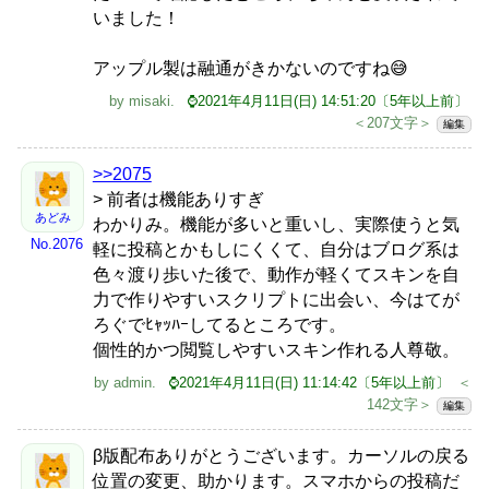
いました！
アップル製は融通がきかないのですね😅
by
misaki
.
⌚2021年4月11日(日) 14:51:20〔5年以上前〕
＜207文字＞
編集
>>2075
> 前者は機能ありすぎ
あどみ
わかりみ。機能が多いと重いし、実際使うと気
No.2076
軽に投稿とかもしにくくて、自分はブログ系は
色々渡り歩いた後で、動作が軽くてスキンを自
力で作りやすいスクリプトに出会い、今はてが
ろぐでﾋｬｯﾊｰしてるところです。
個性的かつ閲覧しやすいスキン作れる人尊敬。
by
admin
.
⌚2021年4月11日(日) 11:14:42〔5年以上前〕
＜
142文字＞
編集
β版配布ありがとうございます。カーソルの戻る
位置の変更、助かります。スマホからの投稿だ