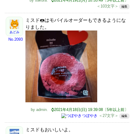
by
sakura
.
⌚2021年4月19日(月) 10:55:49〔5年以上前〕
＜103文字＞
編集
ミスド🍩はモバイルオーダーもできるようにな
りました。
あどみ
No.2093
by
admin
.
⌚2021年4月18日(日) 19:39:08〔5年以上前〕
つぼやき
＜27文字＞
編集
ミスドもおいしいよ。