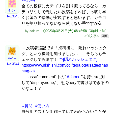
>>3544
全ての投稿にカテゴリを割り振ってるなら、カ
さくら
テゴリなしで隠したい投稿をすれば手っ取り早
No.3545
くお望みの挙動が実現すると思います。カテゴ
リを割り振ってないなら使えない手ですが💦
by
sakura
.
⌚2023年3月21日(火) 08:46:58〔3年以上前〕
＜90文字＞
編集
!-- 投稿者追記です！投稿後に「隠れハッシュタ
グ」という機能を知りました…！！そちらもチ
あどみ
ェックしてみます！
#-[隠れハッシュタグ]
No.3544
https://www.nishishi.com/cgi/tegalog/usage/#has
htag-ka...
「class="comment"中の"
#-forme
"を持つaに対
して"display:none;"」をjQueryで書けばできるの
かな…！？
#質問
#使い方
自分用のスキンを作っていてわからないことが