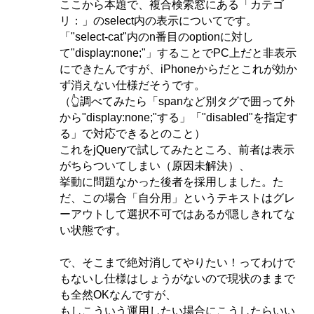
ここから本題で、複合検索窓にある「カテゴ
リ：」のselect内の表示についてです。
「"select-cat"内のn番目のoptionに対し
て"display:none;"」することでPC上だと非表示
にできたんですが、iPhoneからだとこれが効か
ず消えない仕様だそうです。
（👆調べてみたら「spanなど別タグで囲って外
から"display:none;"する」「"disabled"を指定す
る」で対応できるとのこと）
これをjQueryで試してみたところ、前者は表示
がちらついてしまい（原因未解決）、
挙動に問題なかった後者を採用しました。た
だ、この場合「自分用」というテキストはグレ
ーアウトして選択不可ではあるが隠しきれてな
い状態です。
で、そこまで絶対消してやりたい！ってわけで
もないし仕様はしょうがないので現状のままで
も全然OKなんですが、
もしこういう運用したい場合にこうしたらいい