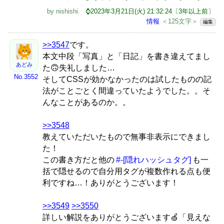
by
nishishi
.
⌚2023年3月21日(火) 21:32:24〔3年以上前〕
情報
＜125文字＞
編集
>>3547
です。
本文中段「写真」と「日記」を書き違えてまし
あどみ
た🙃失礼しました…
No.3552
そしてCSSが効かなかったのは試したものの記
法がことごとく間違っていたようでした。。そ
んなことがあるのか。。
>>3548
教えていただいたもので無事非表示にできまし
た！
この書き方だと他の
#-[隠れハッシュタグ]
も一
括で隠せるので自分用タグが複数作れる点も便
利ですね…！ありがとうございます！
>>3549
>>3550
詳しい解説をありがとうございます🍏「見えな