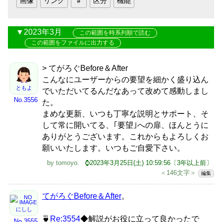
2023年3月
この範囲を時系列順で読む
この範囲をファイルに出力する
> てがろぐBefore＆After
こんなにユーザーからの要望を細かく盛り込ん
ともよ
でいただいてるんだなあって改めて感動しまし
No.3556
た。
まめな更新、いつも丁寧な説明とサポート、そ
して常に開いてる、｢要望｣への扉、ほんとうに
ありがとうございます。これからもよろしくお
願いいたします。いつもご自愛下さい。
by
tomoyo
.
⌚2023年3月25日(土) 10:59:56〔3年以上前〕
＜146文字＞
編集
てがろぐBefore＆After
。
にしし
🍵
Re:3554
◆解説がお役に立って良かったで
No.3555