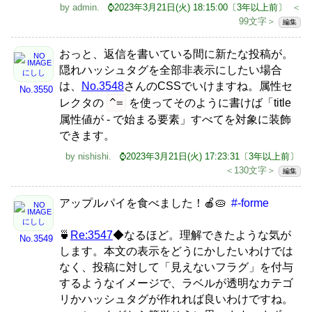
by
admin
.
⌚2023年3月21日(火) 18:15:00〔3年以上前〕
＜
99文字＞
編集
おっと、返信を書いている間に新たな投稿が。
隠れハッシュタグを全部非表示にしたい場合
にしし
は、
No.3548
さんのCSSでいけますね。属性セ
No.3550
^=
レクタの
を使ってそのように書けば「title
属性値が - で始まる要素」すべてを対象に装飾
できます。
by
nishishi
.
⌚2023年3月21日(火) 17:23:31〔3年以上前〕
＜130文字＞
編集
アップルパイを食べました！🍎🥧
#-forme
にしし
🍵
Re:3547
◆なるほど。理解できたような気が
No.3549
します。本文の表示をどうにかしたいわけでは
なく、投稿に対して「見えないフラグ」を付与
するようなイメージで、ラベルが透明なカテゴ
リかハッシュタグが作れれば良いわけですね。