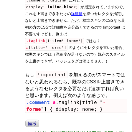
.comment .taglink
に対して
display:
inline-block
;
が指定されていますので、
これを上書きできるだけの
詳細度
を持つセレクタを指定し
ないと上書きできません。ただ、標準スキンのCSSなら最
初の方のCSSで詳細度を充分高くできるので !important は
不要ですけども。例えば、
.taglink
[title="-forme"]
ではなく
a
[title="-forme"]
のようにセレクタを書いた場合、
標準スキンでは（詳細度が足りないので）既存のスタイル
を上書きできず、ハッシュタグは消えません。）
!important
もし
を加えるのがスマートでは
ないと思われるなら、既存のCSSを上書きでき
るようなセレクタを必要なだけ追加すれば良い
と思います。例えば次のような感じで。
.comment
a
.taglink[title="
-
forme
"] { display: none; }
備考