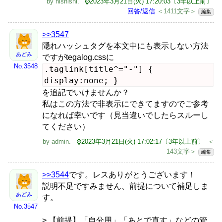
by
nishishi
.
⌚2023年3月21日(火) 17:20:03〔3年以上前〕
回答/返信
＜1411文字＞
編集
>>3547
隠れハッシュタグを本文中にも表示しない方法
あどみ
ですがtegalog.cssに
No.3548
.taglink[title^="-"] {
display:none; }
を追記でいけませんか？
私はこの方法で非表示にできてますのでご参考
になれば幸いです（見当違いでしたらスルーし
てください）
by
admin
.
⌚2023年3月21日(火) 17:02:17〔3年以上前〕
＜
143文字＞
編集
>>3544
です。レスありがとうございます！
説明不足ですみません、前提について補足しま
あどみ
す。
No.3547
> 【前提】「自分用」「あとで直す」などの管