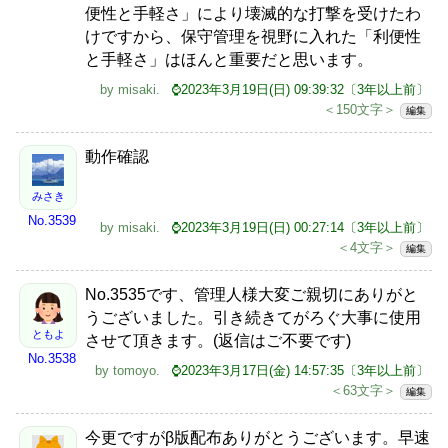
便性と手軽さ」により壊滅的な打撃を受けたわ
けですから、保守管理を視野に入れた「利便性
と手軽さ」はほんと重要だと思います。
by
misaki
.
⌚2023年3月19日(日) 09:39:32〔3年以上前〕
＜150文字＞
編集
動作確認
みさき
No.3539
by
misaki
.
⌚2023年3月19日(日) 00:27:14〔3年以上前〕
＜4文字＞
編集
No.3535です、管理人様大変ご親切にありがと
うございました。引き続きてがろぐ大事に使用
ともよ
させて頂きます。(返信はご不要です)
No.3538
by
tomoyo
.
⌚2023年3月17日(金) 14:57:35〔3年以上前〕
＜63文字＞
編集
今更ですがβ版配布ありがとうございます。早速