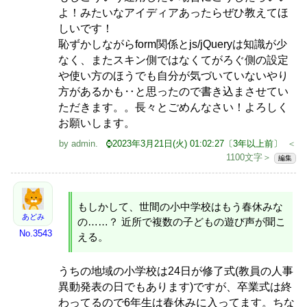
よ！みたいなアイディアあったらぜひ教えてほ
しいです！
恥ずかしながらform関係とjs/jQueryは知識が少
なく、またスキン側ではなくてがろぐ側の設定
や使い方のほうでも自分が気づいていないやり
方があるかも‥と思ったので書き込まさせてい
ただきます。。長々とごめんなさい！よろしく
お願いします。
by
admin
.
⌚2023年3月21日(火) 01:02:27〔3年以上前〕
＜
1100文字＞
編集
もしかして、世間の小中学校はもう春休みな
あどみ
の……？ 近所で複数の子どもの遊び声が聞こ
No.3543
える。
うちの地域の小学校は24日が修了式(教員の人事
異動発表の日でもあります)ですが、卒業式は終
わってるので6年生は春休みに入ってます。ちな