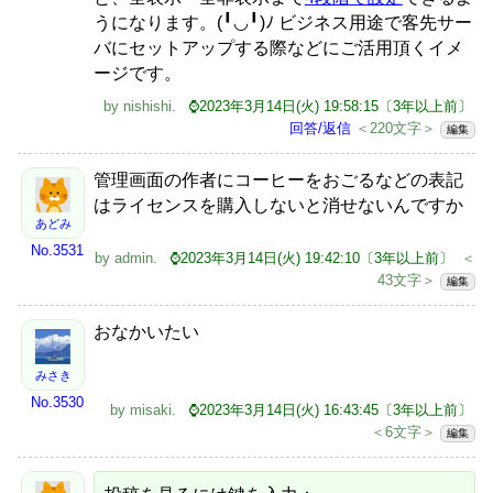
うになります。(╹◡╹)ﾉ ビジネス用途で客先サー
バにセットアップする際などにご活用頂くイメ
ージです。
by
nishishi
.
⌚2023年3月14日(火) 19:58:15〔3年以上前〕
回答/返信
＜220文字＞
編集
管理画面の作者にコーヒーをおごるなどの表記
はライセンスを購入しないと消せないんですか
あどみ
No.3531
by
admin
.
⌚2023年3月14日(火) 19:42:10〔3年以上前〕
＜
43文字＞
編集
おなかいたい
みさき
No.3530
by
misaki
.
⌚2023年3月14日(火) 16:43:45〔3年以上前〕
＜6文字＞
編集