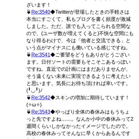
ざいます！
🍵
Re:3540
◆Twitterが登場したときの手軽さは
本当にすごくて、私もブログを書く頻度が激減
しました。ただ、誰でも入ってこられる空間な
ので、(ユーザ数が増えてくると)不快な空間にも
なり得るわけで、今は「他者と交流できる」と
いう点がマイナスにも働いている感じですね。
🍵
Re:3541
◆ご要望をどうもありがとうござい
ます。日付ソートの需要もそこそこあるっぽい
ですね。直近での計画にはまだありませんが、
そう遠くない未来に実現できるように考えたい
と思います。気長にお待ち頂ければ幸いです。
(╹◡╹)ﾉ
🍵
Re:3542
◆スキンの増加に期待しています！
(✧ω✧)
🍵
Re:3543
◆やっぱり全体の春休みはもうちょ
っと先ですよね……。なんか小中の春休みって2
週間くらいしかなかったイメージでしたので。
高校の春休みってそんなに早くからあるんです