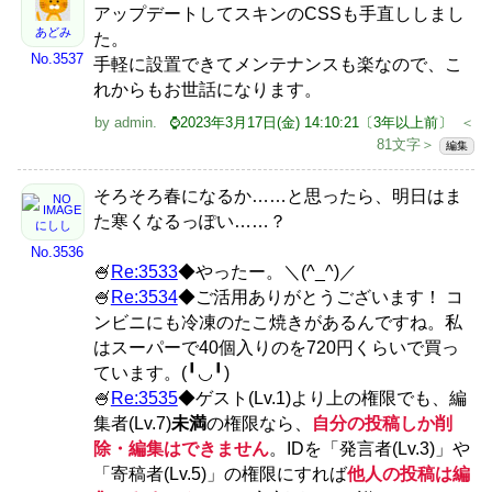
アップデートしてスキンのCSSも手直ししまし
あどみ
た。
No.3537
手軽に設置できてメンテナンスも楽なので、こ
れからもお世話になります。
by
admin
.
⌚2023年3月17日(金) 14:10:21〔3年以上前〕
＜
81文字＞
編集
そろそろ春になるか……と思ったら、明日はま
た寒くなるっぽい……？
にしし
No.3536
🍧
Re:3533
◆やったー。＼(^_^)／
🍧
Re:3534
◆ご活用ありがとうございます！ コ
ンビニにも冷凍のたこ焼きがあるんですね。私
はスーパーで40個入りのを720円くらいで買っ
ています。(╹◡╹)
🍧
Re:3535
◆ゲスト(Lv.1)より上の権限でも、編
集者(Lv.7)
未満
の権限なら、
自分の投稿しか削
除・編集はできません
。IDを「発言者(Lv.3)」や
「寄稿者(Lv.5)」の権限にすれば
他人の投稿は編