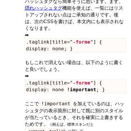
ハッシュタグなら簡単そうに思います。まず、
隠れハッシュタグ
機能を使えば、一覧にはリス
トアップされない点はご承知の通りです。後
は、次のCSSを書けば、本文内にも表示されな
くなります。
➡
.taglink[title="
-forme
"] {
display: none; }
もしこれで消えない場合は、以下のように書く
と良いでしょう。
➡
.taglink[title="
-forme
"] {
display: none
!important
; }
!important
ここで
を加えているのは、ハッ
シュタグの表示箇所に対して既に別のスタイル
が当たっているとき、それを確実に上書きする
ためです。
（例えば、標準スキンだと