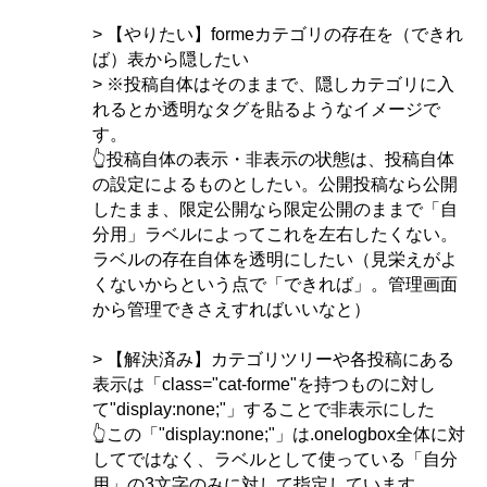
> 【やりたい】formeカテゴリの存在を（できれ
ば）表から隠したい
> ※投稿自体はそのままで、隠しカテゴリに入
れるとか透明なタグを貼るようなイメージで
す。
👆投稿自体の表示・非表示の状態は、投稿自体
の設定によるものとしたい。公開投稿なら公開
したまま、限定公開なら限定公開のままで「自
分用」ラベルによってこれを左右したくない。
ラベルの存在自体を透明にしたい（見栄えがよ
くないからという点で「できれば」。管理画面
から管理できさえすればいいなと）
> 【解決済み】カテゴリツリーや各投稿にある
表示は「class="cat-forme"を持つものに対し
て"display:none;"」することで非表示にした
👆この「"display:none;"」は.onelogbox全体に対
してではなく、ラベルとして使っている「自分
用」の3文字のみに対して指定しています。