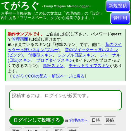
てがろぐ
新規投稿
- Fumy Otegaru Memo Logger -
お手軽一言掲示板（この辺の文章は「管理画面」の「設定」
内にある「フリースペース」タブから編集できます。）
管理用
動作サンプルです。
ご自由にお試し下さい。パスワード
guest
で
管理画面
もお試し頂けます。
■いま見ているスキンは「標準スキン」です。他に、
昔のツイ
ッターっぽいスキン(ブルー)
、
昔のツイッターっぽいスキン
(ピンク)
、
付箋型スキン
、
シンプル日記スキン
、
ジャーナル
(日誌)スキン
、
ブログタイプスキン
(タイトル付きブログっぽ
くできるスキン)、
黒板スキン
、
チャットタイプスキン
があり
ます。
《
てがろぐCGIの配布・解説ページに戻る
》
or
管理画面へ