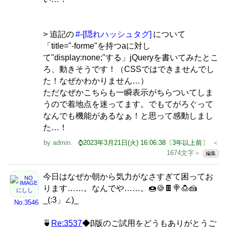
> 追記の
#-[隠れハッシュタグ]
について
「title="-forme"を持つaに対し
て"display:none;"する」jQueryを書いてみたとこ
ろ、動きそうです！（CSSではできませんでし
た！なぜかわかりません…）
ただなぜかこちらも一瞬表示がちらついてしま
うので着地点を迷ってます。でもてがろぐって
なんでも機能があるなぁ！と思って感動しまし
た…！
by
admin
.
⌚2023年3月21日(火) 16:06:38〔3年以上前〕
＜
1674文字＞
編集
今日はなぜか朝から気力がなさすぎて困ってお
ります……。なんでや……。🍩🍪🍫🍭🍮🍰
にしし
_(:3」∠)_
No.3546
🍵
Re:3537
◆β版のご試用をどうもありがとうご