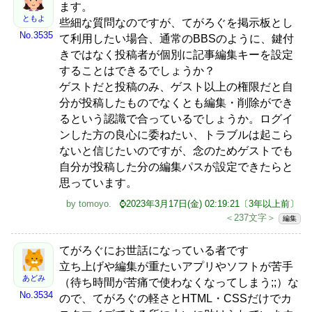
ます。
ともよ
些細な質問なのですが、てがろぐを掲示板とし
No.3535
て利用したい場合、通常のBBSのように、鍵付
きではなく投稿者が個別に記事編集キーを設定
することはできるでしょうか？
ゲストだと投稿のみ、ゲスト以上の権限だと自
分が投稿したものでなくとも編集・削除ができ
るという認識で合っているでしょうか。ログイ
ンした方の良心に委ねたい、トラブルは起こら
ないと信じたいのですが、念のためゲストでも
自分が投稿した分の編集パスが設定できたらと
思っています。
by
tomoyo
.
⌚2023年3月17日(金) 02:19:21〔3年以上前〕
＜237文字＞
編集
てがろぐにお世話になっている者です
立ち上げや編集が重たいアプリやソフトが苦手
あどみ
（待ち時間が苦痛で使わなくなってしまう;;）な
No.3534
ので、てがろぐの軽さとHTML・CSSだけでカ