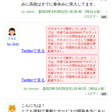
みに高校はすでに春休みに突入してます。
by
admin
.
⌚2023年3月20日(月) 16:35:46〔3年以上前〕
＜
131文字＞
編集
デモモードで動作しています。ここ
では、作者であるnishishiアカウント
以外のツイートの埋め込みはできま
ともよ
せん。テキストリンクとして掲載は
可能ですが、ツイート主が拡散を希
No.3542
望していない可能性がある点にもご
Twitterで見る
配慮下さい。
デモモードで動作しています。ここ
では、作者であるnishishiアカウント
以外のツイートの埋め込みはできま
せん。テキストリンクとして掲載は
可能ですが、ツイート主が拡散を希
望していない可能性がある点にもご
Twitterで見る
配慮下さい。
by
tomoyo
.
⌚2023年3月20日(月) 10:46:53〔3年以上前〕
＜1文字＞
編集
こんにちは！
とても便利で素敵なサービスの開発本当にあり