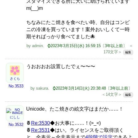
スタマイズできる所に大いに助けられています
m(__)m
ちなみにたこ焼きを食べたい時、自分はコンビ
ニの冷凍を買っています！案外おいしくて一時
期そればっかり食べてました🐙
by
admin
.
⌚2023年3月15日(水) 16:59:15〔3年以上前〕
＜
170文字＞
編集
うおおおお設置したでぇ〜〜〜
さくら
No.3533
by
sakura
.
⌚2023年3月14日(火) 20:38:48〔3年以上前〕
＜14文字＞
編集
Unicode、たこ焼きの絵文字はまだか……！
にしし
🍍
Re:3530
◆お大事に……！(>_<)
No.3532
🍍
Re:3531
◆はい。ライセンスをご取得頂く
と、全表示～全非表示まで
4段階で設定
できるよ