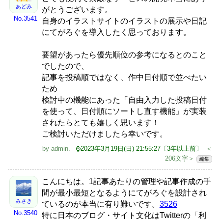
あどみ
がとうございます。
No.3541
自身のイラストサイトのイラストの展示や日記
にてがろぐを導入したく思っております。
要望があったら優先順位の参考になるとのこと
でしたので、
記事を投稿順ではなく、作中日付順で並べたい
ため
検討中の機能にあった「自由入力した投稿日付
を使って、日付順にソートし直す機能」が実装
されたらとても嬉しく思います！
ご検討いただけましたら幸いです。
by
admin
.
⌚2023年3月19日(日) 21:55:27〔3年以上前〕
＜
206文字＞
編集
こんにちは。1記事あたりの管理や記事作成の手
間が最小最短となるようにてがろぐを設計され
みさき
ているのが本当に有り難いです。
3526
No.3540
特に日本のブログ・サイト文化はTwitterの「利