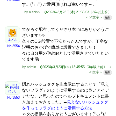
す。(╹◡╹) ご愛用頂ければ幸いです～。
by
nishishi
.
⌚2023年3月23日(木) 21:35:03〔3年以上前〕
＜64文字＞
編集
てがろぐ配布してくださり本当にありがとうご
ざいます✨✨
あどみ
久々のCGI設置で不安だったんですが、丁寧な
No.3554
説明のおかげで簡単に設置できました！
今は自分用のTwitterとして活用させていただい
てます🤗
by
admin
.
⌚2023年3月23日(木) 13:45:55〔3年以上前〕
＜
98文字＞
編集
隠れハッシュタグを非表示にすることで「見え
ないフラグ」のように活用するのは良いアイデ
にしし
アだな、と思ったのでヘルプドキュメントに書
No.3553
き加えておきました。➡
見えないハッシュタグ
を作ってフラグのように活用する方法
ネタの提供をありがとうございます！(╹◡╹)ﾉ