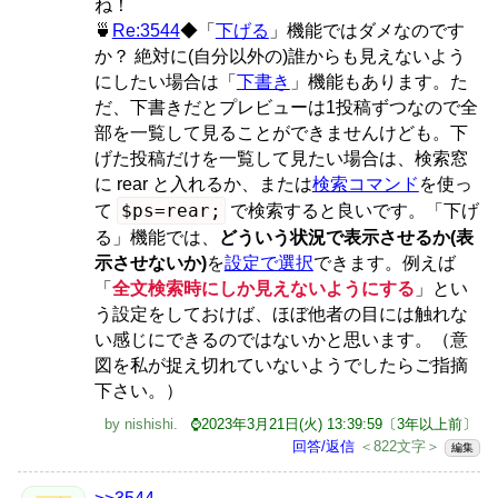
ね！
🍵
Re:3544
◆「
下げる
」機能ではダメなのです
か？ 絶対に(自分以外の)誰からも見えないよう
にしたい場合は「
下書き
」機能もあります。た
だ、下書きだとプレビューは1投稿ずつなので全
部を一覧して見ることができませんけども。下
げた投稿だけを一覧して見たい場合は、検索窓
に rear と入れるか、または
検索コマンド
を使っ
$ps=rear;
て
で検索すると良いです。「下げ
る」機能では、
どういう状況で表示させるか(表
示させないか)
を
設定で選択
できます。例えば
「
全文検索時にしか見えないようにする
」とい
う設定をしておけば、ほぼ他者の目には触れな
い感じにできるのではないかと思います。（意
図を私が捉え切れていないようでしたらご指摘
下さい。）
by
nishishi
.
⌚2023年3月21日(火) 13:39:59〔3年以上前〕
回答/返信
＜822文字＞
編集