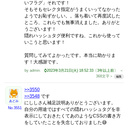
いフラグ」それです！
そもそもセレクタ指定がうまくいってなかった
ようでお恥ずかしい。。落ち着いて再度試した
ところ、これらでも無事消えました。ありがと
うございます！
隠れハッシュタグ便利ですね、これから使って
いこうと思います！
質問してみてよかったです。本当に助かりま
す！大感謝です。
by
admin
.
⌚2023年3月21日(火) 18:52:33〔3年以上前〕
＜
368文字＞
編集
>>3550
>>3548
です
あどみ
にししさん補足説明ありがとうございます。
No.3551
自分の用途ではすべての隠れハッシュタグを非
表示にしておきたくてあのようなCSSの書き方
をしていたことを失念しておりました😅