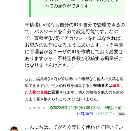
べての操作ができます。
寄稿者(Lv.5)なら自分のIDを自分で管理できるの
で、パスワードを自分で設定可能です。なの
で、寄稿者(Lv.5)でアカウントを作成なされば、
お望みの動作になるように思います。（※事前
に管理者が各ユーザのIDを作成しておく必要は
ありますから、不特定多数が投稿する掲示板に
はなりませんけども。）
なお、編集者(Lv.7)や管理者(Lv.9)権限なら他人の投稿を編
集できますが、他人の投稿を編集すると
投稿者名は
編集し
た人物の名義
に変更
されます。他人の投稿を他人の名前の
ままで書き換えられるわけではありません。
by
nishishi
.
⌚2023年3月17日(金) 09:08:34〔3年以上前〕
回答/返信
＜842文字＞
編集
こんにちは。てがろぐ楽しく使わせて頂いてい