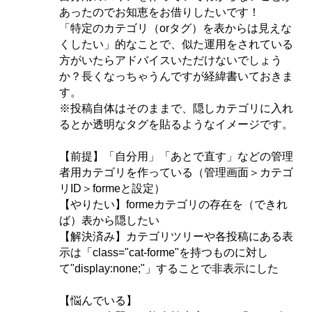
あったのでお知恵をお借りしたいです！
「特定のカテゴリ（orタグ）を表からは見えな
くしたい」的なことで、似た運用をされている
方がいたらアドバイスいただけないでしょう
か？長くなっちゃうんですが経緯書いておきま
す。
※投稿自体はそのままで、隠しカテゴリに入れ
るとか透明なタグを貼るようなイメージです。
【前提】「自分用」「あとで直す」などの管理
者用カテゴリを作っている（管理画面＞カテゴ
リID＞formeと設定）
【やりたい】formeカテゴリの存在を（できれ
ば）表から隠したい
【解決済み】カテゴリツリーや各投稿にある表
示は「class="cat-forme"を持つものに対し
て"display:none;"」することで非表示にした
【悩んでいる】