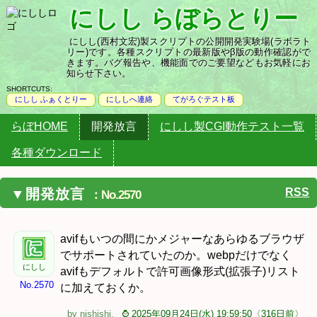
にしし らぼらとりー
にしし(西村文宏)製スクリプトの公開開発実験場(ラボラト
リー)です。各種スクリプトの最新版やβ版の動作確認がで
きます。バグ報告や、機能面でのご要望などもお気軽にお
知らせ下さい。
にしし ふぁくとりー
にしし
へ連絡
てがろぐ
テスト板
らぼHOME
開発放言
にしし製CGI動作テスト一覧
各種ダウンロード
RSS
開発放言
No.2570
avifもいつの間にかメジャーなあらゆるブラウザ
でサポートされていたのか。webpだけでなく
にしし
avifもデフォルトで許可画像形式(拡張子)リスト
No.2570
に加えておくか。
by
nishishi
.
⌚ 2025年09月24日(水) 19:59:50〈316日前〉