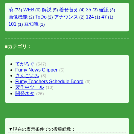
済
WEB
解説
着せ替え
35
確認
(73)
(6)
(5)
(4)
(3)
(3)
画像機能
ToDo
アナウンス
124
47
(2)
(2)
(2)
(1)
(1)
101
豆知識
(1)
(1)
■カテゴリ：
てがろぐ
(547)
Fumy News Clipper
(5)
さんごよみ
(8)
Fumy Teachers Schedule Board
(6)
製作中ツール
(10)
開発ネタ
(26)
▼現在の表示条件での投稿総数：