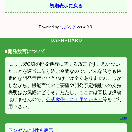
初期表示に戻る
Powered by
てがろぐ
Ver 4.9.0.
DASHBOARD
■開発放言について
にしし製CGIの開発進行に関する放言です。思いつい
たことを適当に放り込む空間なので、どんな呟きも確
定的な開発予定というわけでは全くありません。しか
しながら、機能面でのご要望や開発予定機能への支持
表明はお気軽にどうぞ。ただし、ここには直接は投稿
頂けませんので、
公式動作テスト用てがろぐ
等をご利
用下さい。
編集
ランダムに1件を表示