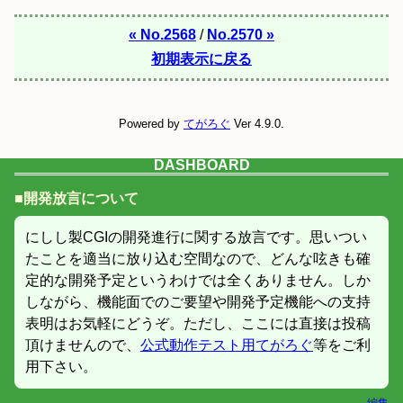
« No.2568
/
No.2570 »
初期表示に戻る
Powered by
てがろぐ
Ver 4.9.0.
DASHBOARD
■開発放言について
にしし製CGIの開発進行に関する放言です。思いつい
たことを適当に放り込む空間なので、どんな呟きも確
定的な開発予定というわけでは全くありません。しか
しながら、機能面でのご要望や開発予定機能への支持
表明はお気軽にどうぞ。ただし、ここには直接は投稿
頂けませんので、
公式動作テスト用てがろぐ
等をご利
用下さい。
編集