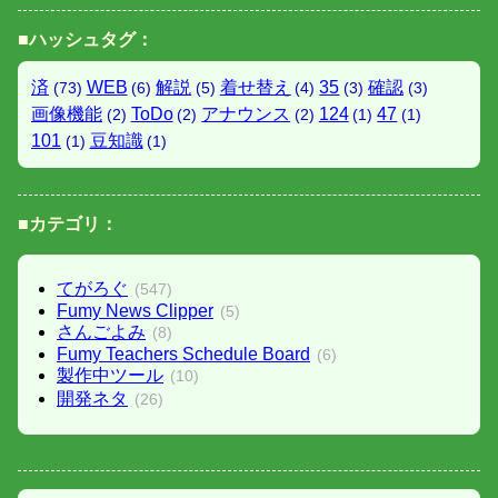
■ハッシュタグ：
済
WEB
解説
着せ替え
35
確認
(73)
(6)
(5)
(4)
(3)
(3)
画像機能
ToDo
アナウンス
124
47
(2)
(2)
(2)
(1)
(1)
101
豆知識
(1)
(1)
■カテゴリ：
てがろぐ
(547)
Fumy News Clipper
(5)
さんごよみ
(8)
Fumy Teachers Schedule Board
(6)
製作中ツール
(10)
開発ネタ
(26)