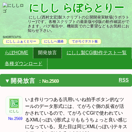
にしし らぼらとりー
にしし(西村文宏)製スクリプトの公開開発実験場(ラボラト
リー)です。各種スクリプトの最新版やβ版の動作確認がで
きます。バグ報告や、機能面でのご要望などもお気軽にお
知らせ下さい。
にしし ふぁくとりー
にしし
へ連絡
てがろぐ
テスト板
らぼHOME
開発放言
にしし製CGI動作テスト一覧
各種ダウンロード
RSS
開発放言
No.2569
いま作りつつある汎用いいね拍手ボタン的なツ
ールのデータ形式には、てがろぐ側の反省が活
にしし
かされているので、てがろぐCGIで使われてい
No.2569
るXML(っぽい)形式よりももうちょっと良い感じ
になっている。見た目は同じXML(っぽい)テキス