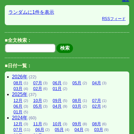
ランダムに1件を表示
RSSフィード
■全文検索：
■日付一覧：
2026
年
(22)
08
月
07
月
06
月
05
月
04
月
(1)
(3)
(1)
(2)
(3)
03
月
02
月
01
月
(4)
(6)
(2)
2025
年
(37)
12
月
10
月
09
月
08
月
07
月
(2)
(2)
(5)
(1)
(1)
06
月
05
月
04
月
03
月
02
月
(3)
(3)
(9)
(2)
(4)
01
月
(5)
2024
年
(60)
12
月
11
月
10
月
09
月
08
月
(3)
(5)
(3)
(8)
(6)
07
月
06
月
05
月
04
月
03
月
(11)
(2)
(4)
(3)
(9)