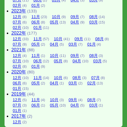
(11)
(2)
(4)
(3)
(9)
02
月
01
月
(4)
(2)
2023
年
(133)
12
月
11
月
10
月
09
月
08
月
(8)
(23)
(9)
(7)
(14)
07
月
06
月
05
月
04
月
03
月
(6)
(8)
(13)
(9)
(15)
02
月
01
月
(10)
(11)
2022
年
(177)
12
月
11
月
10
月
09
月
08
月
(33)
(57)
(41)
(11)
(8)
07
月
05
月
04
月
03
月
01
月
(9)
(2)
(5)
(7)
(4)
2021
年
(88)
12
月
11
月
10
月
09
月
08
月
(4)
(1)
(11)
(7)
(3)
07
月
06
月
05
月
04
月
03
月
(10)
(12)
(8)
(10)
(5)
02
月
01
月
(8)
(9)
2020
年
(80)
12
月
11
月
10
月
08
月
07
月
(10)
(14)
(6)
(3)
(8)
06
月
05
月
04
月
03
月
02
月
(6)
(2)
(1)
(2)
(13)
01
月
(15)
2019
年
(44)
12
月
11
月
10
月
09
月
08
月
(5)
(4)
(3)
(4)
(7)
07
月
06
月
05
月
04
月
03
月
(3)
(1)
(10)
(5)
(1)
01
月
(1)
2017
年
(2)
12
月
(2)