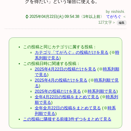
クを得たい」という場合に使える。
by
nishishi
.
⌚ 2025年04月22日(火) 09:54:38〈1年以上前〉
てがろぐ
＜
127文字＞
編集
この投稿と同じカテゴリに属する投稿：
カテゴリ「てがろぐ」の投稿だけを見る
(※
時
系列順で見る
)
この投稿日時に関連する投稿：
2025年4月22日の投稿だけを見る
(※
時系列順
で見る
)
2025年4月の投稿だけを見る
(※
時系列順で見
る
)
2025年の投稿だけを見る
(※
時系列順で見る
)
全年4月22日の投稿をまとめて見る
(※
時系列
順で見る
)
全年全月22日の投稿をまとめて見る
(※
時系
列順で見る
)
この投稿に隣接する前後3件ずつをまとめて見る