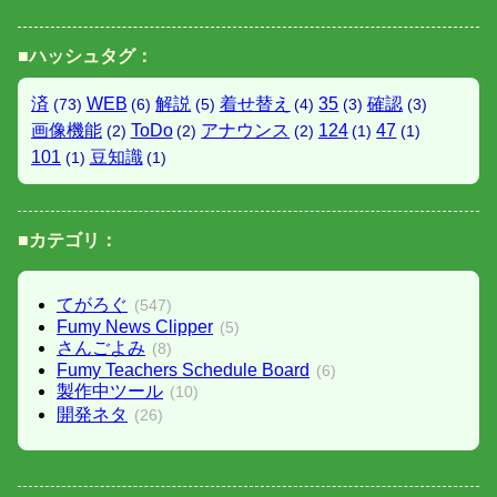
■ハッシュタグ：
済
WEB
解説
着せ替え
35
確認
(73)
(6)
(5)
(4)
(3)
(3)
画像機能
ToDo
アナウンス
124
47
(2)
(2)
(2)
(1)
(1)
101
豆知識
(1)
(1)
■カテゴリ：
てがろぐ
(547)
Fumy News Clipper
(5)
さんごよみ
(8)
Fumy Teachers Schedule Board
(6)
製作中ツール
(10)
開発ネタ
(26)