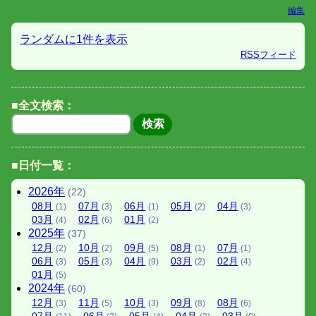
編集
ランダムに1件を表示
RSSフィード
■全文検索：
■日付一覧：
2026
年
(22)
08
月
07
月
06
月
05
月
04
月
(1)
(3)
(1)
(2)
(3)
03
月
02
月
01
月
(4)
(6)
(2)
2025
年
(37)
12
月
10
月
09
月
08
月
07
月
(2)
(2)
(5)
(1)
(1)
06
月
05
月
04
月
03
月
02
月
(3)
(3)
(9)
(2)
(4)
01
月
(5)
2024
年
(60)
12
月
11
月
10
月
09
月
08
月
(3)
(5)
(3)
(8)
(6)
07
月
06
月
05
月
04
月
03
月