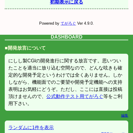
初期表示に戻る
Powered by
てがろぐ
Ver 4.9.0.
DASHBOARD
■開発放言について
にしし製CGIの開発進行に関する放言です。思いつい
たことを適当に放り込む空間なので、どんな呟きも確
定的な開発予定というわけでは全くありません。しか
しながら、機能面でのご要望や開発予定機能への支持
表明はお気軽にどうぞ。ただし、ここには直接は投稿
頂けませんので、
公式動作テスト用てがろぐ
等をご利
用下さい。
編集
ランダムに1件を表示