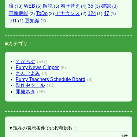
済
WEB
解説
着せ替え
35
確認
(73)
(6)
(5)
(4)
(3)
(3)
画像機能
ToDo
アナウンス
124
47
(2)
(2)
(2)
(1)
(1)
101
豆知識
(1)
(1)
■カテゴリ：
てがろぐ
(547)
Fumy News Clipper
(5)
さんごよみ
(8)
Fumy Teachers Schedule Board
(6)
製作中ツール
(10)
開発ネタ
(26)
▼現在の表示条件での投稿総数：
1件