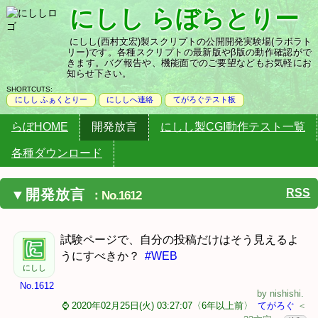
にしし らぼらとりー
にしし(西村文宏)製スクリプトの公開開発実験場(ラボラト
リー)です。各種スクリプトの最新版やβ版の動作確認がで
きます。バグ報告や、機能面でのご要望などもお気軽にお
知らせ下さい。
にしし ふぁくとりー
にしし
へ連絡
てがろぐ
テスト板
らぼHOME
開発放言
にしし製CGI動作テスト一覧
各種ダウンロード
RSS
開発放言
No.1612
試験ページで、自分の投稿だけはそう見えるよ
うにすべきか？
#WEB
にしし
No.1612
by
nishishi
.
⌚ 2020年02月25日(火) 03:27:07〈6年以上前〉
てがろぐ
＜