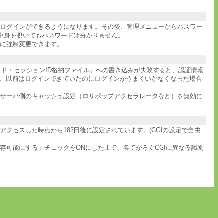
件ログインができるようになります。その後、管理メニューからパスワー
中身を覗いてもパスワードは分かりません。
に強制変更できます。
ワード・セッションID格納ファイル」への書き込みが失敗すると、認証情報
か、以前はログインできていたのにログインがうまくいかなくなった場合
サーバ側のキャッシュ設定（ロリポップアクセラレータなど）を無効に
セスした時点から183日後に設定されています。(CGIの設定で自由
共存可能にする」チェックをONにした上で、各てがろぐCGIに異なる識別