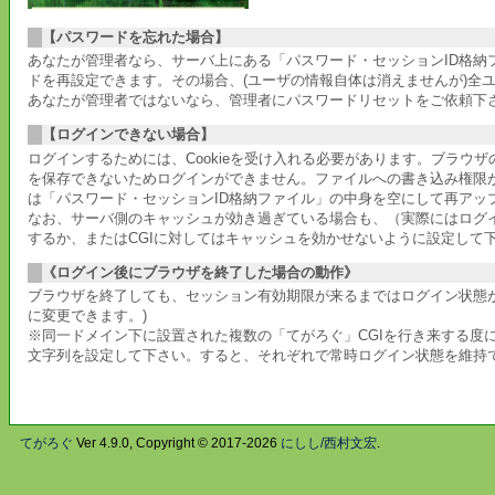
【パスワードを忘れた場合】
あなたが管理者なら、サーバ上にある「パスワード・セッションID格
ドを再設定できます。その場合、(ユーザの情報自体は消えませんが)全
あなたが管理者ではないなら、管理者にパスワードリセットをご依頼下
【ログインできない場合】
ログインするためには、Cookieを受け入れる必要があります。ブラウ
を保存できないためログインができません。ファイルへの書き込み権限
は「パスワード・セッションID格納ファイル」の中身を空にして再アッ
なお、サーバ側のキャッシュが効き過ぎている場合も、（実際にはログ
するか、またはCGIに対してはキャッシュを効かせないように設定して
《ログイン後にブラウザを終了した場合の動作》
ブラウザを終了しても、セッション有効期限が来るまではログイン状態が
に変更できます。)
※同一ドメイン下に設置された複数の「てがろぐ」CGIを行き来する度に
文字列を設定して下さい。すると、それぞれで常時ログイン状態を維持
てがろぐ
Ver 4.9.0, Copyright © 2017-2026
にしし/西村文宏
.