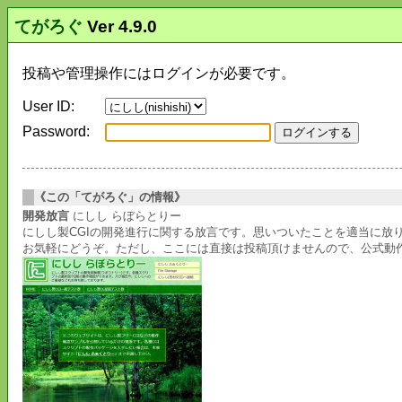
てがろぐ
Ver 4.9.0
投稿や管理操作にはログインが必要です。
User ID:
Password:
《この「てがろぐ」の情報》
開発放言
にしし らぼらとりー
にしし製CGIの開発進行に関する放言です。思いついたことを適当に
お気軽にどうぞ。ただし、ここには直接は投稿頂けませんので、公式動